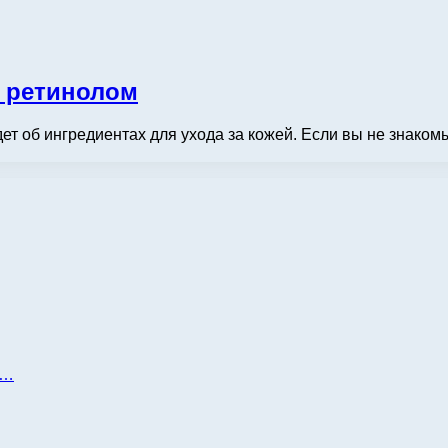
с ретинолом
ет об ингредиентах для ухода за кожей. Если вы не знаком
д…