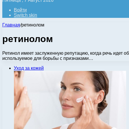
Пятница , 7 Август 2026
Войти
Switch skin
Главная
/
ретинолом
ретинолом
Ретинол имеет заслуженную репутацию, когда речь идет об
используемое для борьбы с признаками…
Уход за кожей