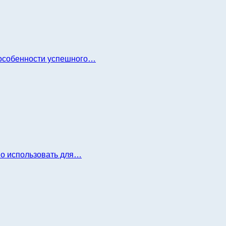
и особенности успешного…
но использовать для…