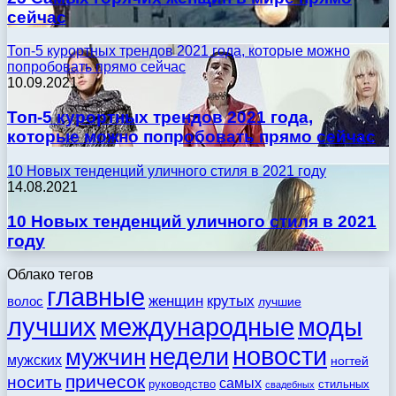
сейчас
Топ-5 курортных трендов 2021 года, которые можно
попробовать прямо сейчас
10.09.2021
Топ-5 курортных трендов 2021 года,
которые можно попробовать прямо сейчас
10 Новых тенденций уличного стиля в 2021 году
14.08.2021
10 Новых тенденций уличного стиля в 2021
году
Облако тегов
главные
женщин
крутых
волос
лучшие
моды
лучших
международные
новости
недели
мужчин
мужских
ногтей
причесок
носить
самых
стильных
руководство
свадебных