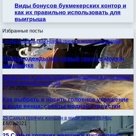
Виды бонусов букмекерских контор и
как их правильно использовать для
выигрыша
Избранные посты
Прокат одежды как новый тренд в моде и экономике
30.09.2024
Прокат одежды как новый тренд в моде и
экономике
Как выбрать и носить головное украшение в виде венца:
советы модной стилистки
27.05.2023
Как выбрать и носить головное украшение
в виде венца: советы модной стилистки
25 Самых горячих женщин в мире прямо сейчас
14.09.2021
25 Самых горячих женщин в мире прямо