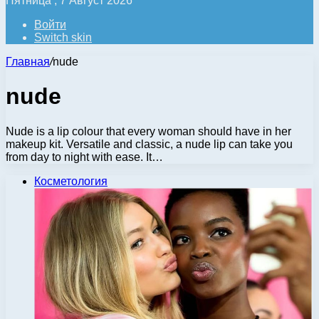
Пятница , 7 Август 2026
Войти
Switch skin
Главная
/
nude
nude
Nude is a lip colour that every woman should have in her
makeup kit. Versatile and classic, a nude lip can take you
from day to night with ease. It…
Косметология