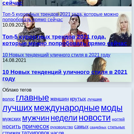
сейчас
Топ-5 курортных трендов 2021 года, которые можно
попробовать прямо сейчас
10.09.2021
Топ-5 курортных трендов 2021 года,
которые можно попробовать прямо сейчас
10 Новых тенденций уличного стиля в 2021 году
14.08.2021
10 Новых тенденций уличного стиля в 2021
году
Облако тегов
главные
женщин
крутых
волос
лучшие
моды
лучших
международные
новости
недели
мужчин
мужских
ногтей
причесок
носить
самых
стильных
руководство
свадебных
татуировок
стрижек
часов