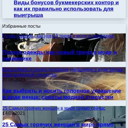
Виды бонусов букмекерских контор и
как их правильно использовать для
выигрыша
Избранные посты
Прокат одежды как новый тренд в моде и экономике
30.09.2024
Прокат одежды как новый тренд в моде и
экономике
Как выбрать и носить головное украшение в виде венца:
советы модной стилистки
27.05.2023
Как выбрать и носить головное украшение
в виде венца: советы модной стилистки
25 Самых горячих женщин в мире прямо сейчас
14.09.2021
25 Самых горячих женщин в мире прямо