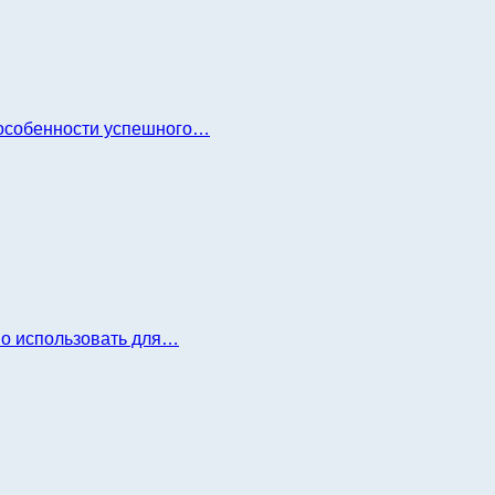
и особенности успешного…
но использовать для…