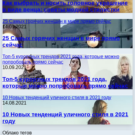
Как выбрать и носить головное украшение
в виде венца: советы модной стилистки
25 Самых горячих женщин в мире прямо сейчас
14.09.2021
25 Самых горячих женщин в мире прямо
сейчас
Топ-5 курортных трендов 2021 года, которые можно
попробовать прямо сейчас
10.09.2021
Топ-5 курортных трендов 2021 года,
которые можно попробовать прямо сейчас
10 Новых тенденций уличного стиля в 2021 году
14.08.2021
10 Новых тенденций уличного стиля в 2021
году
Облако тегов