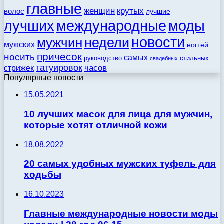
главные
женщин
крутых
волос
лучшие
моды
лучших
международные
новости
недели
мужчин
мужских
ногтей
причесок
носить
самых
стильных
руководство
свадебных
татуировок
стрижек
часов
Популярные новости
15.05.2021
10 лучших масок для лица для мужчин,
которые хотят отличной кожи
18.08.2022
20 самых удобных мужских туфель для
ходьбы
16.10.2023
Главные международные новости моды