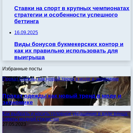
Ставки на спорт в крупных чемпионатах
стратегии и особенности успешного
беттинга
16.09.2025
Виды бонусов букмекерских контор и
как их правильно использовать для
выигрыша
Избранные посты
Прокат одежды как новый тренд в моде и экономике
30.09.2024
Прокат одежды как новый тренд в моде и
экономике
Как выбрать и носить головное украшение в виде венца:
советы модной стилистки
27.05.2023