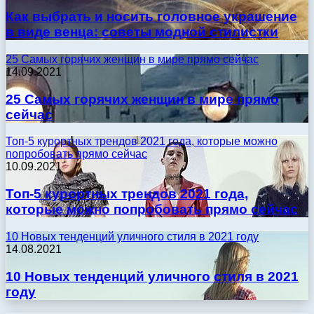
Как выбрать и носить головное украшение
в виде венца: советы модной стилистки
25 Самых горячих женщин в мире прямо сейчас
14.09.2021
25 Самых горячих женщин в мире прямо
сейчас
Топ-5 курортных трендов 2021 года, которые можно
попробовать прямо сейчас
10.09.2021
Топ-5 курортных трендов 2021 года,
которые можно попробовать прямо сейчас
10 Новых тенденций уличного стиля в 2021 году
14.08.2021
10 Новых тенденций уличного стиля в 2021
году