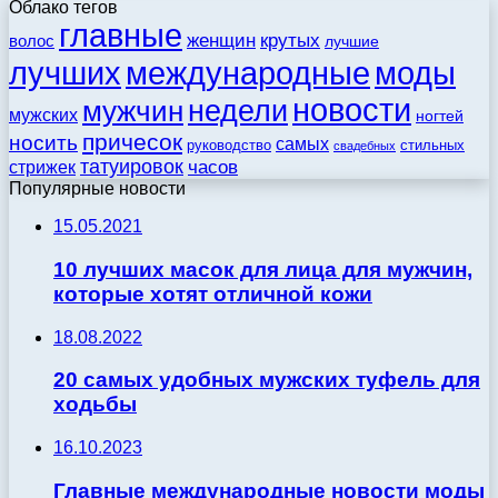
Облако тегов
главные
женщин
крутых
волос
лучшие
моды
лучших
международные
новости
недели
мужчин
мужских
ногтей
причесок
носить
самых
стильных
руководство
свадебных
татуировок
стрижек
часов
Популярные новости
15.05.2021
10 лучших масок для лица для мужчин,
которые хотят отличной кожи
18.08.2022
20 самых удобных мужских туфель для
ходьбы
16.10.2023
Главные международные новости моды