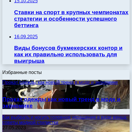
15.10.2025
Ставки на спорт в крупных чемпионатах
стратегии и особенности успешного
беттинга
16.09.2025
Виды бонусов букмекерских контор и
как их правильно использовать для
выигрыша
Избранные посты
Прокат одежды как новый тренд в моде и экономике
30.09.2024
Прокат одежды как новый тренд в моде и
экономике
Как выбрать и носить головное украшение в виде венца:
советы модной стилистки
27.05.2023