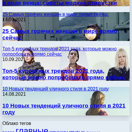
в виде венца: советы модной стилистки
25 Самых горячих женщин в мире прямо сейчас
14.09.2021
25 Самых горячих женщин в мире прямо
сейчас
Топ-5 курортных трендов 2021 года, которые можно
попробовать прямо сейчас
10.09.2021
Топ-5 курортных трендов 2021 года,
которые можно попробовать прямо сейчас
10 Новых тенденций уличного стиля в 2021 году
14.08.2021
10 Новых тенденций уличного стиля в 2021
году
Облако тегов
главные