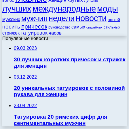
женщин
крутых
волос
лучшие
моды
лучших
международные
новости
недели
мужчин
мужских
ногтей
причесок
носить
самых
стильных
руководство
свадебных
татуировок
стрижек
часов
Популярные новости
09.03.2023
30 лучших коротких причесок и стрижек
для женщин
03.12.2022
20 уникальных татуировок с половиной
рукава для женщин
28.04.2022
Татуировка 20 римских цифр для
сентиментальных мужчин