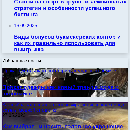
Ставки на спорт в крупных чемпионатах
стратегии и особенности успешного
беттинга
16.09.2025
Виды бонусов букмекерских контор и
как их правильно использовать для
выигрыша
Избранные посты
Прокат одежды как новый тренд в моде и экономике
30.09.2024
Прокат одежды как новый тренд в моде и
экономике
Как выбрать и носить головное украшение в виде венца:
советы модной стилистки
27.05.2023
Как выбрать и носить головное украшение