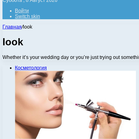
Суббота , 8 Август 2026
Войти
Switch skin
Главная
/
look
look
Whether it’s your wedding day or you’re just trying out someth
Косметология