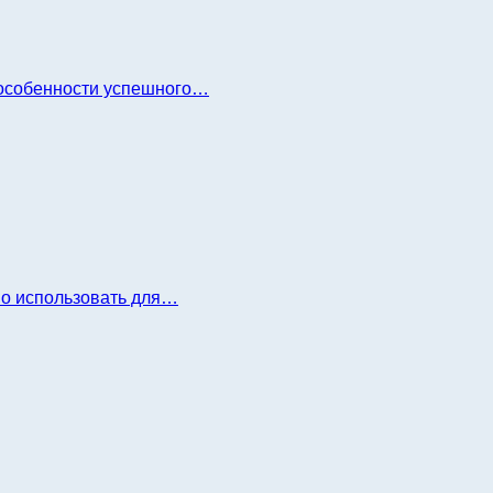
и особенности успешного…
но использовать для…