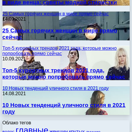
в виде венца: советы модной стилистки
25 Самых горячих женщин в мире прямо сейчас
14.09.2021
25 Самых горячих женщин в мире прямо
сейчас
Топ-5 курортных трендов 2021 года, которые можно
попробовать прямо сейчас
10.09.2021
Топ-5 курортных трендов 2021 года,
которые можно попробовать прямо сейчас
10 Новых тенденций уличного стиля в 2021 году
14.08.2021
10 Новых тенденций уличного стиля в 2021
году
Облако тегов
главные
женщин
крутых
волос
лучшие