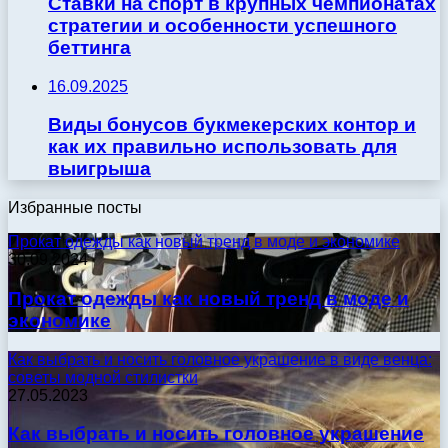
Ставки на спорт в крупных чемпионатах
стратегии и особенности успешного
беттинга
16.09.2025
Виды бонусов букмекерских контор и
как их правильно использовать для
выигрыша
Избранные посты
Прокат одежды как новый тренд в моде и экономике
30.09.2024
Прокат одежды как новый тренд в моде и
экономике
Как выбрать и носить головное украшение в виде венца:
советы модной стилистки
27.05.2023
Как выбрать и носить головное украшение