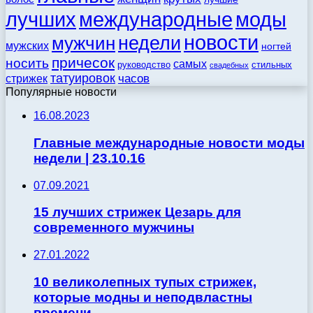
моды
лучших
международные
новости
недели
мужчин
мужских
ногтей
причесок
носить
самых
стильных
руководство
свадебных
татуировок
стрижек
часов
Популярные новости
16.08.2023
Главные международные новости моды
недели | 23.10.16
07.09.2021
15 лучших стрижек Цезарь для
современного мужчины
27.01.2022
10 великолепных тупых стрижек,
которые модны и неподвластны
времени