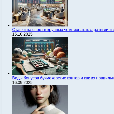
Ставки на спорт в крупных чемпионатах стратегии 
15.10.2025
Виды бонусов букмекерских контор и как их правиль
16.09.2025