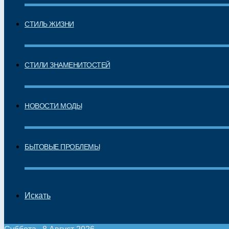
СТИЛЬ ЖИЗНИ
СТИЛИ ЗНАМЕНИТОСТЕЙ
НОВОСТИ МОДЫ
БЫТОВЫЕ ПРОБЛЕМЫ
Искать