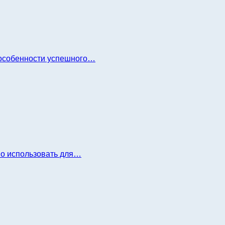
и особенности успешного…
но использовать для…