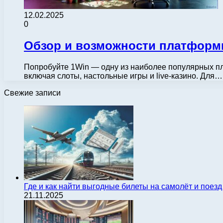
12.02.2025
0
Обзор и возможности платформ
Попробуйте 1Win — одну из наиболее популярных пла
включая слоты, настольные игры и live-казино. Для…
Свежие записи
Где и как найти выгодные билеты на самолёт и поез
21.11.2025