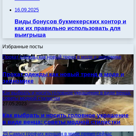
16.09.2025
Виды бонусов букмекерских контор и
как их правильно использовать для
выигрыша
Избранные посты
Прокат одежды как новый тренд в моде и экономике
30.09.2024
Прокат одежды как новый тренд в моде и
экономике
Как выбрать и носить головное украшение в виде венца:
советы модной стилистки
27.05.2023
Как выбрать и носить головное украшение
в виде венца: советы модной стилистки
25 Самых горячих женщин в мире прямо сейчас