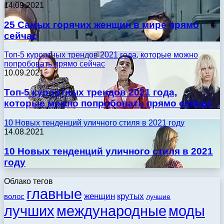
14.09.2021
25 Самых горячих женщин в мире прямо
сейчас
Топ-5 курортных трендов 2021 года, которые можно
попробовать прямо сейчас
10.09.2021
Топ-5 курортных трендов 2021 года,
которые можно попробовать прямо сейчас
10 Новых тенденций уличного стиля в 2021 году
14.08.2021
10 Новых тенденций уличного стиля в 2021
году
Облако тегов
главные
женщин
крутых
волос
лучшие
моды
лучших
международные