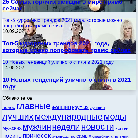
25 Самых горячих женщин в мире прямо
сейчас
Топ-5 курортных трендов 2021 года, которые можно
попробовать прямо сейчас
10.09.2021
Топ-5 курортных трендов 2021 года,
которые можно попробовать прямо сейчас
10 Новых тенденций уличного стиля в 2021 году
14.08.2021
10 Новых тенденций уличного стиля в 2021
году
Облако тегов
главные
женщин
крутых
волос
лучшие
моды
лучших
международные
новости
недели
мужчин
мужских
ногтей
причесок
носить
самых
стильных
руководство
свадебных