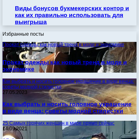
Виды бонусов букмекерских контор и
как их правильно использовать для
выигрыша
Избранные посты
Прокат одежды как новый тренд в моде и экономике
30.09.2024
Прокат одежды как новый тренд в моде и
экономике
Как выбрать и носить головное украшение в виде венца:
советы модной стилистки
27.05.2023
Как выбрать и носить головное украшение
в виде венца: советы модной стилистки
25 Самых горячих женщин в мире прямо сейчас
14.09.2021