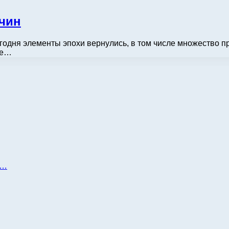
жчин
годня элементы эпохи вернулись, в том числе множество п
-е…
д…