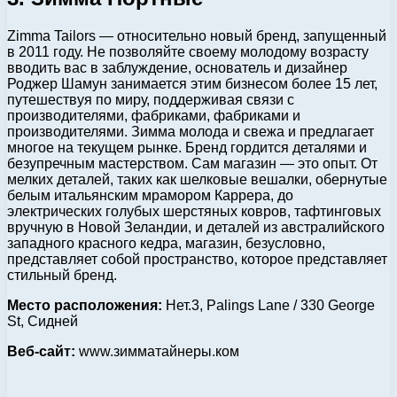
Zimma Tailors — относительно новый бренд, запущенный
в 2011 году. Не позволяйте своему молодому возрасту
вводить вас в заблуждение, основатель и дизайнер
Роджер Шамун занимается этим бизнесом более 15 лет,
путешествуя по миру, поддерживая связи с
производителями, фабриками, фабриками и
производителями. Зимма молода и свежа и предлагает
многое на текущем рынке. Бренд гордится деталями и
безупречным мастерством. Сам магазин — это опыт. От
мелких деталей, таких как шелковые вешалки, обернутые
белым итальянским мрамором Каррера, до
электрических голубых шерстяных ковров, тафтинговых
вручную в Новой Зеландии, и деталей из австралийского
западного красного кедра, магазин, безусловно,
представляет собой пространство, которое представляет
стильный бренд.
Место расположения:
Нет.3, Palings Lane / 330 George
St, Сидней
Веб-сайт:
www.зимматайнеры.ком