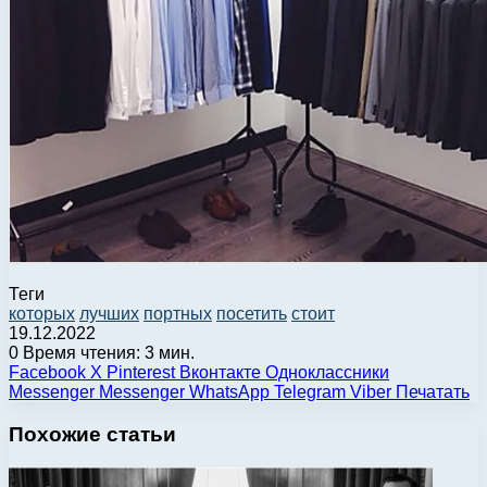
Теги
которых
лучших
портных
посетить
стоит
19.12.2022
0
Время чтения: 3 мин.
Facebook
X
Pinterest
Вконтакте
Одноклассники
Messenger
Messenger
WhatsApp
Telegram
Viber
Печатать
Похожие статьи