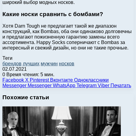
широкий выбор модных носков.
Какие носки сравнить с бомбами?
Хотя Darn Tough не предлагает такой же диапазон
конструкций, как Bombas, оба они одинаково долговечны
и предлагают пожизненную гарантию замены всего
ассортимента. Happy Socks соперничают с Bombas за
интересный и свежий дизайн, но они не такие прочные.
Теги
брендов
лучших
мужчин
носков
02.07.2021
0
Время чтения: 5 мин.
Facebook
X
Pinterest
Вконтакте
Одноклассники
Messenger
Messenger
WhatsApp
Telegram
Viber
Печатать
Похожие статьи