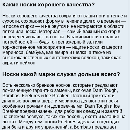
Какие носки хорошего качества?
Носки хорошего качества сохраняют ваши ноги в тепле и
сухости, сохраняют форму в течение долгого времени —
и после стирки — и не рвутся и не истираются в области
пятки или носка. Материал — самый важный фактор в
определении качества носка. В зависимости от ваших
потребностей — будь то тренажерный зал или
торжественное мероприятие — ищите носки из шерсти
мериноса, бамбука, кашемира и шелка, а также из
высококачественных синтетических волокон, таких как
акрил и нейлон.
Носки какой марки служат дольше всего?
Есть несколько брендов носков, которые предлагают
пожизненную гарантию замены, включая Darn Tough,
Bombas, Feetures и Ice Breaker. Плотный трикотаж и
длинные волокна шерсти мериноса делают эти носки
особенно прочными и долговечными. Darn Tough и Ice
Breaker предназначены для рабочей одежды и занятий
на свежем воздухе, таких как походы, охота и катание на
лыжах. Между тем, носки Feetures идеально подходят
для бега и других упражнений, а Bombas предлагает