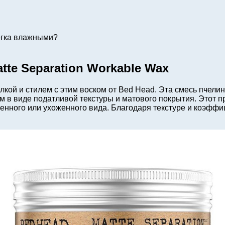
егка влажными?
tte Separation Workable Wax
кой и стилем с этим воском от Bed Head. Эта смесь пчелин
в виде податливой текстуры и матового покрытия. Этот про
твенного или ухоженного вида. Благодаря текстуре и коэфф