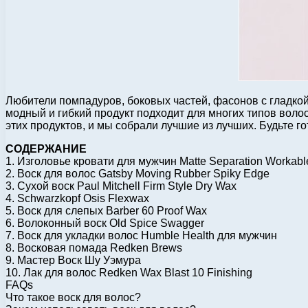
Любители помпадуров, боковых частей, фасонов с гладкой 
модный и гибкий продукт подходит для многих типов воло
этих продуктов, и мы собрали лучшие из лучших. Будьте 
СОДЕРЖАНИЕ
1. Изголовье кровати для мужчин Matte Separation Workab
2. Воск для волос Gatsby Moving Rubber Spiky Edge
3. Сухой воск Paul Mitchell Firm Style Dry Wax
4. Schwarzkopf Osis Flexwax
5. Воск для слепых Barber 60 Proof Wax
6. Волоконный воск Old Spice Swagger
7. Воск для укладки волос Humble Health для мужчин
8. Восковая помада Redken Brews
9. Мастер Воск Шу Уэмура
10. Лак для волос Redken Wax Blast 10 Finishing
FAQs
Что такое воск для волос?