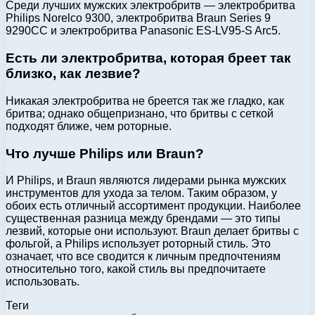
Среди лучших мужских электробритв — электробритва
Philips Norelco 9300, электробритва Braun Series 9
9290CC и электробритва Panasonic ES-LV95-S Arc5.
Есть ли электробритва, которая бреет так
близко, как лезвие?
Никакая электробритва не бреется так же гладко, как
бритва; однако общепризнано, что бритвы с сеткой
подходят ближе, чем роторные.
Что лучше Philips или Braun?
И Philips, и Braun являются лидерами рынка мужских
инструментов для ухода за телом. Таким образом, у
обоих есть отличный ассортимент продукции. Наиболее
существенная разница между брендами — это типы
лезвий, которые они используют. Braun делает бритвы с
фольгой, а Philips использует роторный стиль. Это
означает, что все сводится к личным предпочтениям
относительно того, какой стиль вы предпочитаете
использовать.
Теги