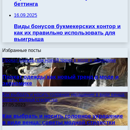
беттинга
16.09.2025
Виды бонусов букмекерских контор и
как их правильно использовать для
выигрыша
Избранные посты
Прокат одежды как новый тренд в моде и экономике
30.09.2024
Прокат одежды как новый тренд в моде и
экономике
Как выбрать и носить головное украшение в виде венца:
советы модной стилистки
27.05.2023
Как выбрать и носить головное украшение
в виде венца: советы модной стилистки