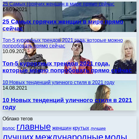
25 Самых горячих женщин в мире прямо сейчас
14.09.2021
25 Самых горячих женщин в мире прямо
сейчас
Топ-5 курортных трендов 2021 года, которые можно
попробовать прямо сейчас
10.09.2021
Топ-5 курортных трендов 2021 года,
которые можно попробовать прямо сейчас
10 Новых тенденций уличного стиля в 2021 году
14.08.2021
10 Новых тенденций уличного стиля в 2021
году
Облако тегов
главные
женщин
крутых
волос
лучшие
моды
лучших
международные