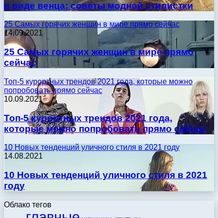
в виде венца: советы модной стилистки
25 Самых горячих женщин в мире прямо сейчас
14.09.2021
25 Самых горячих женщин в мире прямо
сейчас
Топ-5 курортных трендов 2021 года, которые можно
попробовать прямо сейчас
10.09.2021
Топ-5 курортных трендов 2021 года,
которые можно попробовать прямо сейчас
10 Новых тенденций уличного стиля в 2021 году
14.08.2021
10 Новых тенденций уличного стиля в 2021
году
Облако тегов
главные