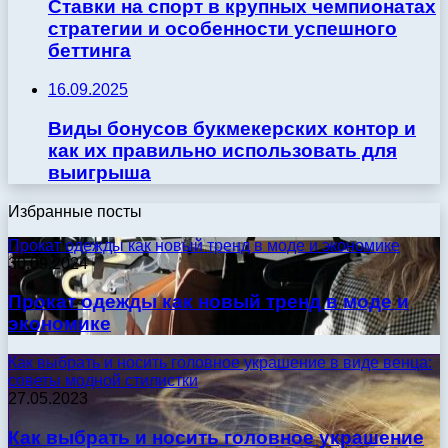
Ставки на спорт в крупных чемпионатах
стратегии и особенности успешного
беттинга
16.09.2025
Виды бонусов букмекерских контор и
как их правильно использовать для
выигрыша
Избранные посты
Прокат одежды как новый тренд в моде и экономике
30.09.2024
Прокат одежды как новый тренд в моде и
экономике
Как выбрать и носить головное украшение в виде венца:
советы модной стилистки
27.05.2023
Как выбрать и носить головное украшение