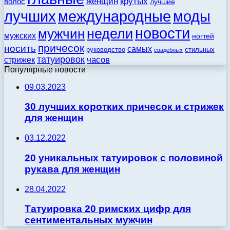
женщин
крутых
волос
лучшие
моды
лучших
международные
новости
недели
мужчин
мужских
ногтей
причесок
носить
самых
стильных
руководство
свадебных
татуировок
стрижек
часов
Популярные новости
09.03.2023
30 лучших коротких причесок и стрижек
для женщин
03.12.2022
20 уникальных татуировок с половиной
рукава для женщин
28.04.2022
Татуировка 20 римских цифр для
сентиментальных мужчин