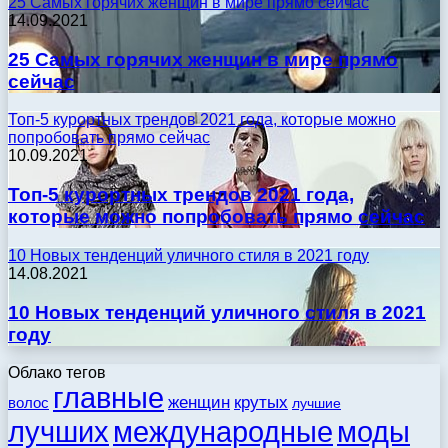
25 Самых горячих женщин в мире прямо сейчас
14.09.2021
25 Самых горячих женщин в мире прямо
сейчас
Топ-5 курортных трендов 2021 года, которые можно
попробовать прямо сейчас
10.09.2021
Топ-5 курортных трендов 2021 года,
которые можно попробовать прямо сейчас
10 Новых тенденций уличного стиля в 2021 году
14.08.2021
10 Новых тенденций уличного стиля в 2021
году
Облако тегов
главные
женщин
крутых
волос
лучшие
моды
лучших
международные