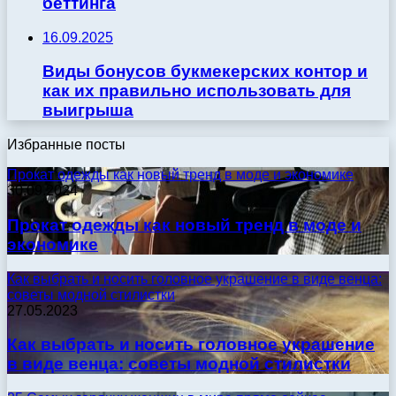
беттинга
16.09.2025
Виды бонусов букмекерских контор и
как их правильно использовать для
выигрыша
Избранные посты
Прокат одежды как новый тренд в моде и экономике
30.09.2024
Прокат одежды как новый тренд в моде и
экономике
Как выбрать и носить головное украшение в виде венца:
советы модной стилистки
27.05.2023
Как выбрать и носить головное украшение
в виде венца: советы модной стилистки