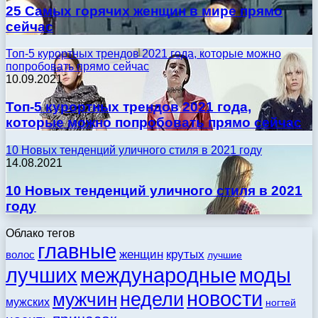
25 Самых горячих женщин в мире прямо
сейчас
Топ-5 курортных трендов 2021 года, которые можно
попробовать прямо сейчас
10.09.2021
Топ-5 курортных трендов 2021 года,
которые можно попробовать прямо сейчас
10 Новых тенденций уличного стиля в 2021 году
14.08.2021
10 Новых тенденций уличного стиля в 2021
году
Облако тегов
главные
женщин
крутых
волос
лучшие
моды
лучших
международные
новости
недели
мужчин
мужских
ногтей