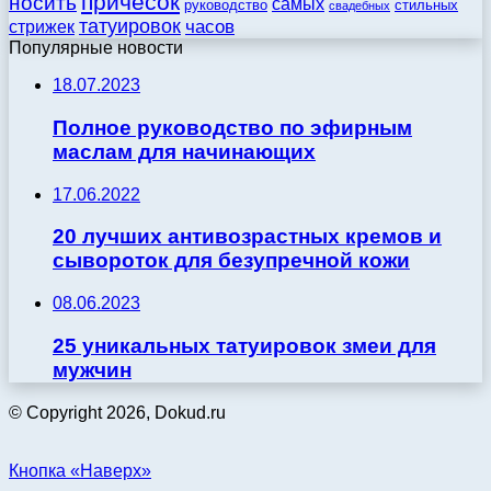
причесок
носить
самых
стильных
руководство
свадебных
татуировок
стрижек
часов
Популярные новости
18.07.2023
Полное руководство по эфирным
маслам для начинающих
17.06.2022
20 лучших антивозрастных кремов и
сывороток для безупречной кожи
08.06.2023
25 уникальных татуировок змеи для
мужчин
© Copyright 2026, Dokud.ru
Кнопка «Наверх»