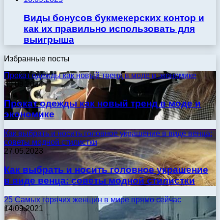
Виды бонусов букмекерских контор и
как их правильно использовать для
выигрыша
Избранные посты
Прокат одежды как новый тренд в моде и экономике
30.09.2024
Прокат одежды как новый тренд в моде и
экономике
Как выбрать и носить головное украшение в виде венца:
советы модной стилистки
27.05.2023
Как выбрать и носить головное украшение
в виде венца: советы модной стилистки
25 Самых горячих женщин в мире прямо сейчас
14.09.2021