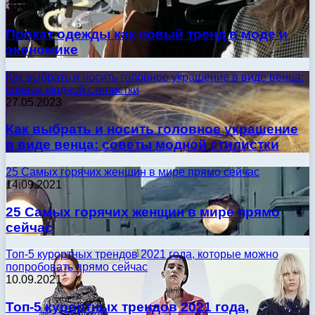
30.09.2024
Прокат одежды как новый тренд в моде и
экономике
Как выбрать и носить головное украшение в виде венца:
советы модной стилистки
27.05.2023
Как выбрать и носить головное украшение
в виде венца: советы модной стилистки
25 Самых горячих женщин в мире прямо сейчас
14.09.2021
25 Самых горячих женщин в мире прямо
сейчас
Топ-5 курортных трендов 2021 года, которые можно
попробовать прямо сейчас
10.09.2021
Топ-5 курортных трендов 2021 года,