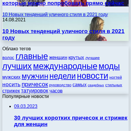
которые можно попробовать прямо сейчас
10 Новых тенденций уличного стиля в 2021 году
14.08.2021
10 Новых тенденций уличного стиля в 2021
году
Облако тегов
главные
женщин
крутых
волос
лучшие
моды
лучших
международные
новости
недели
мужчин
мужских
ногтей
причесок
носить
самых
стильных
руководство
свадебных
татуировок
стрижек
часов
Популярные новости
09.03.2023
30 лучших коротких причесок и стрижек
для женщин