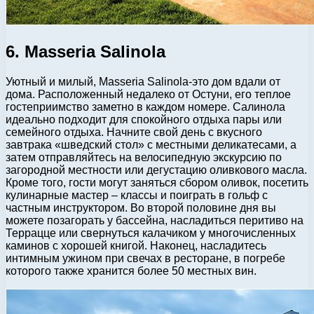
6. Masseria Salinola
Уютный и милый, Masseria Salinola-это дом вдали от
дома. Расположенный недалеко от Остуни, его теплое
гостеприимство заметно в каждом номере. Салинола
идеально подходит для спокойного отдыха пары или
семейного отдыха. Начните свой день с вкусного
завтрака «шведский стол» с местными деликатесами, а
затем отправляйтесь на велосипедную экскурсию по
загородной местности или дегустацию оливкового масла.
Кроме того, гости могут заняться сбором оливок, посетить
кулинарные мастер – классы и поиграть в гольф с
частным инструктором. Во второй половине дня вы
можете позагорать у бассейна, насладиться перитиво на
Террацце или свернуться калачиком у многочисленных
каминов с хорошей книгой. Наконец, насладитесь
интимным ужином при свечах в ресторане, в погребе
которого также хранится более 50 местных вин.