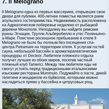
7. Il Melograno
Il Melograno-одна из первых массериев, открывших свои
двери для публики. 400-летнее поместье является раем
апульского гостеприимства. Недвижимость расположена
на Адриатическом побережье недалеко от рыбацкой
деревни Монополи. Неподалеку вы найдете римские
руины Эгнации, Трулли Альберобелло и утес Полиньяно-
а-Маре. Поистине роскошное пребывание в отеле Il
Melograno не было бы полным без посещения спа-
центра Petramare на территории отеля. К услугам гостей
сауна, небольшой бассейн и ароматерапевтические
процедуры от Decleor. Любители пляжного отдыха
получат лучшее из обоих миров, посетив частный
пляжный клуб Tamerici. Между тем любители еды не
смогут устоять перед традиционными итальянскими
изысками ресторана Mummulo. Подумайте о пасте, дикой
телятине и моцарелле из буйволов, которыми можно
насладиться прямо у бассейна и цитрусовых рощ.