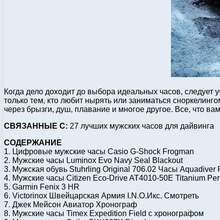
Когда дело доходит до выбора идеальных часов, следует
только тем, кто любит нырять или заниматься сноркелинг
через брызги, душ, плавание и многое другое. Все, что вам
СВЯЗАННЫЕ С:
27 лучших мужских часов для дайвинга
СОДЕРЖАНИЕ
1. Цифровые мужские часы Casio G-Shock Frogman
2. Мужские часы Luminox Evo Navy Seal Blackout
3. Мужская обувь Stuhrling Original 706.02 Часы Aquadiver 
4. Мужские часы Citizen Eco-Drive AT4010-50E Titanium Per
5. Garmin Fenix ​​3 HR
6. Victorinox Швейцарская Армия I.N.О.Икс. Смотреть
7. Джек Мейсон Авиатор Хронограф
8. Мужские часы Timex Expedition Field с хронографом