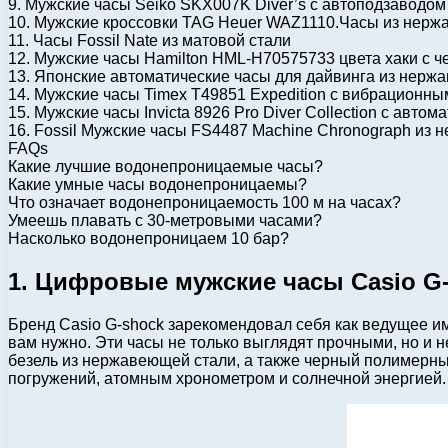
9. Мужские часы Seiko SKX007K Diver’s с автоподзаводом
10. Мужские кроссовки TAG Heuer WAZ1110.Часы из нерж
11. Часы Fossil Nate из матовой стали
12. Мужские часы Hamilton HML-H70575733 цвета хаки с
13. Японские автоматические часы для дайвинга из нержа
14. Мужские часы Timex T49851 Expedition с вибрацион
15. Мужские часы Invicta 8926 Pro Diver Collection с авто
16. Fossil Мужские часы FS4487 Machine Chronograph из 
FAQs
Какие лучшие водонепроницаемые часы?
Какие умные часы водонепроницаемы?
Что означает водонепроницаемость 100 м на часах?
Умеешь плавать с 30-метровыми часами?
Насколько водонепроницаем 10 бар?
1. Цифровые мужские часы Casio G
Бренд Casio G-shock зарекомендовал себя как ведущее им
вам нужно. Эти часы не только выглядят прочными, но и
безель из нержавеющей стали, а также черный полимерны
погружений, атомным хронометром и солнечной энергией.