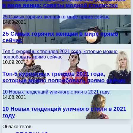
в виде венца: советы модной стилистки
25 Самых горячих женщин в мире прямо сейчас
14.09.2021
25 Самых горячих женщин в мире прямо
сейчас
Топ-5 курортных трендов 2021 года, которые можно
попробовать прямо сейчас
10.09.2021
Топ-5 курортных трендов 2021 года,
которые можно попробовать прямо сейчас
10 Новых тенденций уличного стиля в 2021 году
14.08.2021
10 Новых тенденций уличного стиля в 2021
году
Облако тегов