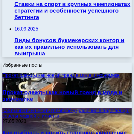
Ставки на спорт в крупных чемпионатах
стратегии и особенности успешного
беттинга
16.09.2025
Виды бонусов букмекерских контор и
как их правильно использовать для
выигрыша
Избранные посты
Прокат одежды как новый тренд в моде и экономике
30.09.2024
Прокат одежды как новый тренд в моде и
экономике
Как выбрать и носить головное украшение в виде венца:
советы модной стилистки
27.05.2023
Как выбрать и носить головное украшение