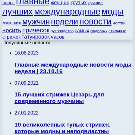
главные
женщин
крутых
волос
лучшие
моды
лучших
международные
новости
недели
мужчин
мужских
ногтей
причесок
носить
самых
стильных
руководство
свадебных
татуировок
стрижек
часов
Популярные новости
16.08.2023
Главные международные новости моды
недели | 23.10.16
07.09.2021
15 лучших стрижек Цезарь для
современного мужчины
27.01.2022
10 великолепных тупых стрижек,
которые модны и неподвластны