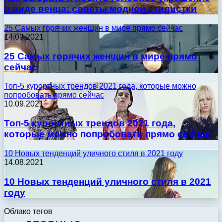
в виде венца: советы модной стилистки
25 Самых горячих женщин в мире прямо сейчас
14.09.2021
25 Самых горячих женщин в мире прямо
сейчас
Топ-5 курортных трендов 2021 года, которые можно
попробовать прямо сейчас
10.09.2021
Топ-5 курортных трендов 2021 года,
которые можно попробовать прямо сейчас
10 Новых тенденций уличного стиля в 2021 году
14.08.2021
10 Новых тенденций уличного стиля в 2021
году
Облако тегов