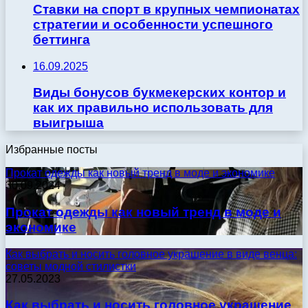
Ставки на спорт в крупных чемпионатах
стратегии и особенности успешного
беттинга
16.09.2025
Виды бонусов букмекерских контор и
как их правильно использовать для
выигрыша
Избранные посты
Прокат одежды как новый тренд в моде и экономике
30.09.2024
Прокат одежды как новый тренд в моде и
экономике
Как выбрать и носить головное украшение в виде венца:
советы модной стилистки
27.05.2023
Как выбрать и носить головное украшение