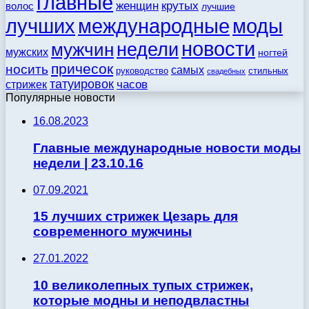
главные
женщин
крутых
волос
лучшие
моды
лучших
международные
новости
недели
мужчин
мужских
ногтей
причесок
носить
самых
стильных
руководство
свадебных
татуировок
стрижек
часов
Популярные новости
16.08.2023
Главные международные новости моды
недели | 23.10.16
07.09.2021
15 лучших стрижек Цезарь для
современного мужчины
27.01.2022
10 великолепных тупых стрижек,
которые модны и неподвластны