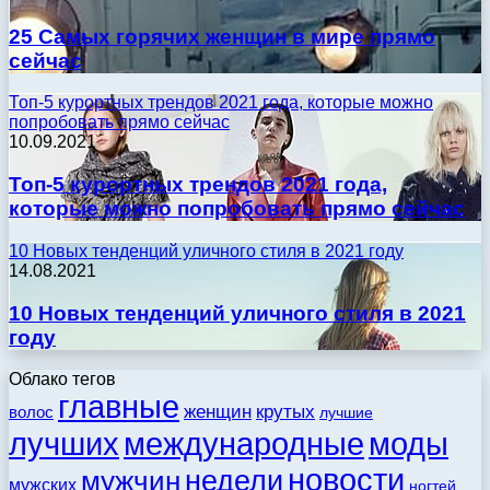
25 Самых горячих женщин в мире прямо
сейчас
Топ-5 курортных трендов 2021 года, которые можно
попробовать прямо сейчас
10.09.2021
Топ-5 курортных трендов 2021 года,
которые можно попробовать прямо сейчас
10 Новых тенденций уличного стиля в 2021 году
14.08.2021
10 Новых тенденций уличного стиля в 2021
году
Облако тегов
главные
женщин
крутых
волос
лучшие
моды
лучших
международные
новости
недели
мужчин
мужских
ногтей