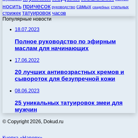
причесок
носить
самых
стильных
руководство
свадебных
татуировок
стрижек
часов
Популярные новости
18.07.2023
Полное руководство по эфирным
маслам для начинающих
17.06.2022
20 лучших антивозрастных кремов и
сывороток для безупречной кожи
08.06.2023
25 уникальных татуировок змеи для
мужчин
© Copyright 2026, Dokud.ru
Кнопка «Наверх»