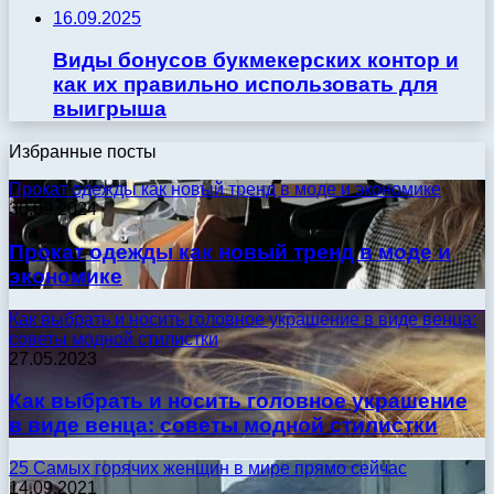
16.09.2025
Виды бонусов букмекерских контор и
как их правильно использовать для
выигрыша
Избранные посты
Прокат одежды как новый тренд в моде и экономике
30.09.2024
Прокат одежды как новый тренд в моде и
экономике
Как выбрать и носить головное украшение в виде венца:
советы модной стилистки
27.05.2023
Как выбрать и носить головное украшение
в виде венца: советы модной стилистки
25 Самых горячих женщин в мире прямо сейчас
14.09.2021