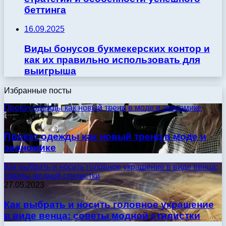
беттинга
16.09.2025
Виды бонусов букмекерских контор и
как их правильно использовать для
выигрыша
Избранные посты
Прокат одежды как новый тренд в моде и экономике
30.09.2024
Прокат одежды как новый тренд в моде и
экономике
Как выбрать и носить головное украшение в виде венца:
советы модной стилистки
27.05.2023
Как выбрать и носить головное украшение
в виде венца: советы модной стилистки