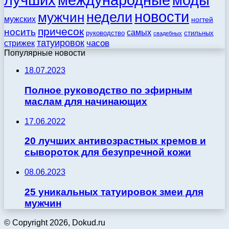
лучших
международные
новости
недели
мужчин
мужских
ногтей
причесок
носить
самых
стильных
руководство
свадебных
татуировок
стрижек
часов
Популярные новости
18.07.2023
Полное руководство по эфирным
маслам для начинающих
17.06.2022
20 лучших антивозрастных кремов и
сывороток для безупречной кожи
08.06.2023
25 уникальных татуировок змеи для
мужчин
© Copyright 2026, Dokud.ru