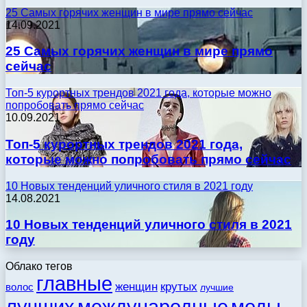
25 Самых горячих женщин в мире прямо сейчас
14.09.2021
25 Самых горячих женщин в мире прямо
сейчас
Топ-5 курортных трендов 2021 года, которые можно
попробовать прямо сейчас
10.09.2021
Топ-5 курортных трендов 2021 года,
которые можно попробовать прямо сейчас
10 Новых тенденций уличного стиля в 2021 году
14.08.2021
10 Новых тенденций уличного стиля в 2021
году
Облако тегов
главные
женщин
крутых
волос
лучшие
моды