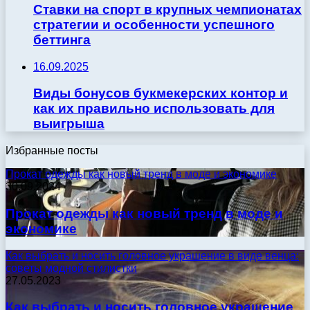
Ставки на спорт в крупных чемпионатах
стратегии и особенности успешного
беттинга
16.09.2025
Виды бонусов букмекерских контор и
как их правильно использовать для
выигрыша
Избранные посты
Прокат одежды как новый тренд в моде и экономике
30.09.2024
Прокат одежды как новый тренд в моде и
экономике
Как выбрать и носить головное украшение в виде венца:
советы модной стилистки
27.05.2023
Как выбрать и носить головное украшение