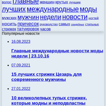
главные
женщин
крутых
волос
лучшие
моды
лучших
международные
новости
недели
мужчин
мужских
ногтей
причесок
носить
самых
стильных
руководство
свадебных
татуировок
стрижек
часов
Популярные новости
16.08.2023
Главные международные новости моды
недели | 23.10.16
07.09.2021
15 лучших стрижек Цезарь для
современного мужчины
27.01.2022
10 великолепных тупых стрижек,
которые модны и неподвластны