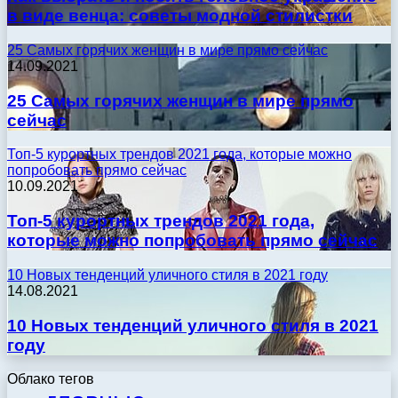
в виде венца: советы модной стилистки
25 Самых горячих женщин в мире прямо сейчас
14.09.2021
25 Самых горячих женщин в мире прямо
сейчас
Топ-5 курортных трендов 2021 года, которые можно
попробовать прямо сейчас
10.09.2021
Топ-5 курортных трендов 2021 года,
которые можно попробовать прямо сейчас
10 Новых тенденций уличного стиля в 2021 году
14.08.2021
10 Новых тенденций уличного стиля в 2021
году
Облако тегов