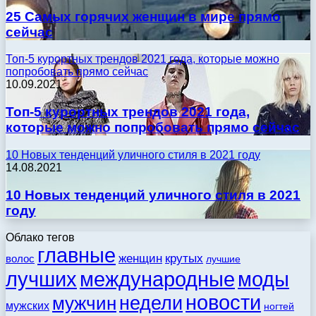
25 Самых горячих женщин в мире прямо
сейчас
Топ-5 курортных трендов 2021 года, которые можно
попробовать прямо сейчас
10.09.2021
Топ-5 курортных трендов 2021 года,
которые можно попробовать прямо сейчас
10 Новых тенденций уличного стиля в 2021 году
14.08.2021
10 Новых тенденций уличного стиля в 2021
году
Облако тегов
главные
женщин
крутых
волос
лучшие
моды
лучших
международные
новости
недели
мужчин
мужских
ногтей