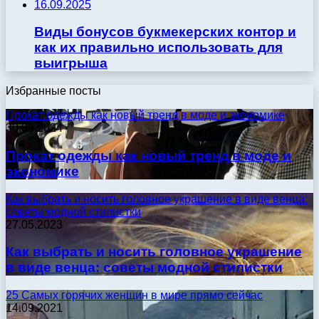
16.09.2025
Виды бонусов букмекерских контор и
как их правильно использовать для
выигрыша
Избранные посты
Прокат одежды как новый тренд в моде и экономике
30.09.2024
Прокат одежды как новый тренд в моде и
экономике
Как выбрать и носить головное украшение в виде венца:
советы модной стилистки
27.05.2023
Как выбрать и носить головное украшение
в виде венца: советы модной стилистки
25 Самых горячих женщин в мире прямо сейчас
14.09.2021