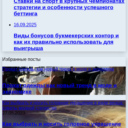
Ставки на спорт в крупных чемпионатах
стратегии и особенности успешного
беттинга
16.09.2025
Виды бонусов букмекерских контор и
как их правильно использовать для
выигрыша
Избранные посты
Прокат одежды как новый тренд в моде и экономике
30.09.2024
Прокат одежды как новый тренд в моде и
экономике
Как выбрать и носить головное украшение в виде венца:
советы модной стилистки
27.05.2023
Как выбрать и носить головное украшение