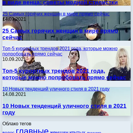
в виде венца: советы модной стилистки
25 Самых горячих женщин в мире прямо сейчас
14.09.2021
25 Самых горячих женщин в мире прямо
сейчас
Топ-5 курортных трендов 2021 года, которые можно
попробовать прямо сейчас
10.09.2021
Топ-5 курортных трендов 2021 года,
которые можно попробовать прямо сейчас
10 Новых тенденций уличного стиля в 2021 году
14.08.2021
10 Новых тенденций уличного стиля в 2021
году
Облако тегов
главные
женщин
крутых
волос
лучшие