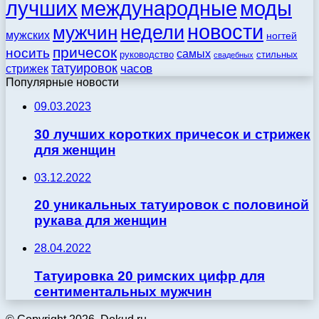
моды
лучших
международные
новости
недели
мужчин
мужских
ногтей
причесок
носить
самых
стильных
руководство
свадебных
татуировок
стрижек
часов
Популярные новости
09.03.2023
30 лучших коротких причесок и стрижек
для женщин
03.12.2022
20 уникальных татуировок с половиной
рукава для женщин
28.04.2022
Татуировка 20 римских цифр для
сентиментальных мужчин