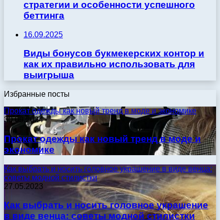
стратегии и особенности успешного
беттинга
16.09.2025
Виды бонусов букмекерских контор и
как их правильно использовать для
выигрыша
Избранные посты
Прокат одежды как новый тренд в моде и экономике
30.09.2024
Прокат одежды как новый тренд в моде и
экономике
Как выбрать и носить головное украшение в виде венца:
советы модной стилистки
27.05.2023
Как выбрать и носить головное украшение
в виде венца: советы модной стилистки