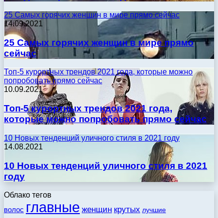
25 Самых горячих женщин в мире прямо сейчас
14.09.2021
25 Самых горячих женщин в мире прямо
сейчас
Топ-5 курортных трендов 2021 года, которые можно
попробовать прямо сейчас
10.09.2021
Топ-5 курортных трендов 2021 года,
которые можно попробовать прямо сейчас
10 Новых тенденций уличного стиля в 2021 году
14.08.2021
10 Новых тенденций уличного стиля в 2021
году
Облако тегов
главные
женщин
крутых
волос
лучшие