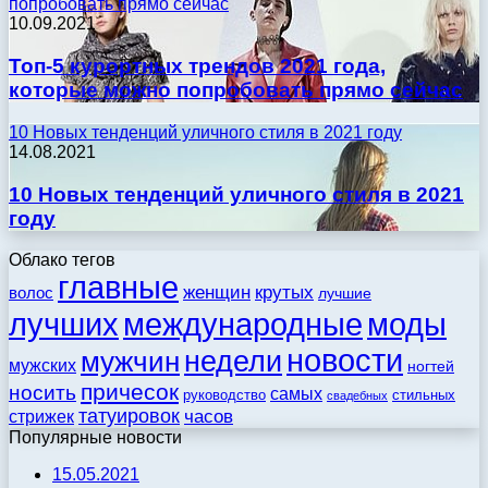
попробовать прямо сейчас
10.09.2021
Топ-5 курортных трендов 2021 года,
которые можно попробовать прямо сейчас
10 Новых тенденций уличного стиля в 2021 году
14.08.2021
10 Новых тенденций уличного стиля в 2021
году
Облако тегов
главные
женщин
крутых
волос
лучшие
моды
лучших
международные
новости
недели
мужчин
мужских
ногтей
причесок
носить
самых
стильных
руководство
свадебных
татуировок
стрижек
часов
Популярные новости
15.05.2021