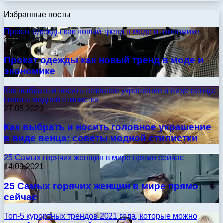
Избранные посты
Прокат одежды как новый тренд в моде и экономике
30.09.2024
Прокат одежды как новый тренд в моде и
экономике
Как выбрать и носить головное украшение в виде венца:
советы модной стилистки
27.05.2023
Как выбрать и носить головное украшение
в виде венца: советы модной стилистки
25 Самых горячих женщин в мире прямо сейчас
14.09.2021
25 Самых горячих женщин в мире прямо
сейчас
Топ-5 курортных трендов 2021 года, которые можно