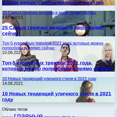
в виде венца: советы модной стилистки
25 Самых горячих женщин в мире прямо сейчас
14.09.2021
25 Самых горячих женщин в мире прямо
сейчас
Топ-5 курортных трендов 2021 года, которые можно
попробовать прямо сейчас
10.09.2021
Топ-5 курортных трендов 2021 года,
которые можно попробовать прямо сейчас
10 Новых тенденций уличного стиля в 2021 году
14.08.2021
10 Новых тенденций уличного стиля в 2021
году
Облако тегов
главные