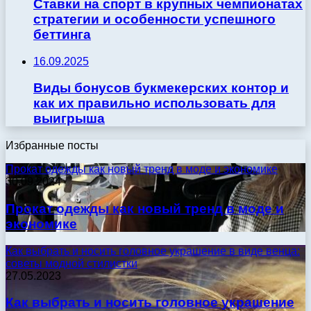
Ставки на спорт в крупных чемпионатах
стратегии и особенности успешного
беттинга
16.09.2025
Виды бонусов букмекерских контор и
как их правильно использовать для
выигрыша
Избранные посты
Прокат одежды как новый тренд в моде и экономике
30.09.2024
Прокат одежды как новый тренд в моде и
экономике
Как выбрать и носить головное украшение в виде венца:
советы модной стилистки
27.05.2023
Как выбрать и носить головное украшение