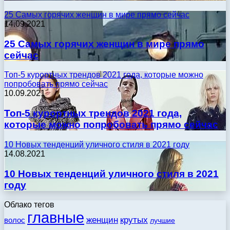
25 Самых горячих женщин в мире прямо сейчас
14.09.2021
25 Самых горячих женщин в мире прямо
сейчас
Топ-5 курортных трендов 2021 года, которые можно
попробовать прямо сейчас
10.09.2021
Топ-5 курортных трендов 2021 года,
которые можно попробовать прямо сейчас
10 Новых тенденций уличного стиля в 2021 году
14.08.2021
10 Новых тенденций уличного стиля в 2021
году
Облако тегов
главные
женщин
крутых
волос
лучшие