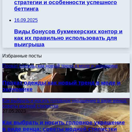
стратегии и особенности успешного
беттинга
16.09.2025
Виды бонусов букмекерских контор и
как их правильно использовать для
выигрыша
Избранные посты
Прокат одежды как новый тренд в моде и экономике
30.09.2024
Прокат одежды как новый тренд в моде и
экономике
Как выбрать и носить головное украшение в виде венца:
советы модной стилистки
27.05.2023
Как выбрать и носить головное украшение
в виде венца: советы модной стилистки