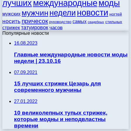
моды
лучших
международные
новости
недели
мужчин
мужских
ногтей
причесок
носить
самых
стильных
руководство
свадебных
татуировок
стрижек
часов
Популярные новости
16.08.2023
Главные международные новости моды
недели | 23.10.16
07.09.2021
15 лучших стрижек Цезарь для
современного мужчины
27.01.2022
10 великолепных тупых стрижек,
которые модны и неподвластны
времени