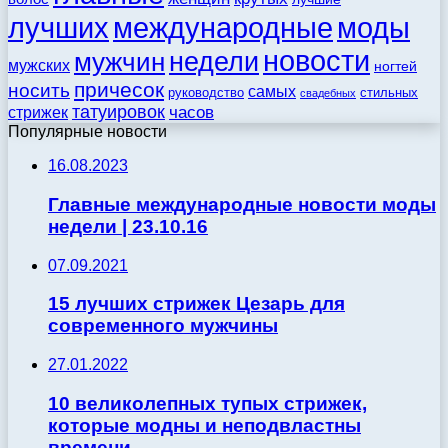
моды
лучших
международные
новости
недели
мужчин
мужских
ногтей
причесок
носить
самых
стильных
руководство
свадебных
татуировок
стрижек
часов
Популярные новости
16.08.2023
Главные международные новости моды
недели | 23.10.16
07.09.2021
15 лучших стрижек Цезарь для
современного мужчины
27.01.2022
10 великолепных тупых стрижек,
которые модны и неподвластны
времени