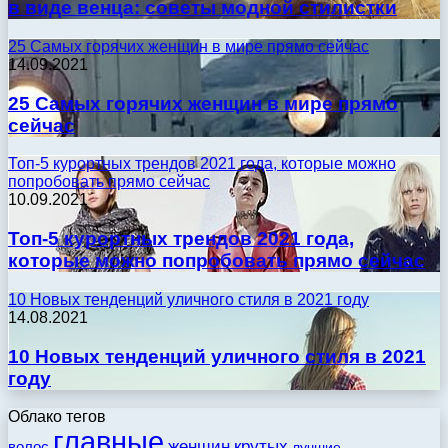
в виде венца: советы модной стилистки
25 Самых горячих женщин в мире прямо сейчас
14.09.2021
25 Самых горячих женщин в мире прямо
сейчас
Топ-5 курортных трендов 2021 года, которые можно
попробовать прямо сейчас
10.09.2021
Топ-5 курортных трендов 2021 года,
которые можно попробовать прямо сейчас
10 Новых тенденций уличного стиля в 2021 году
14.08.2021
10 Новых тенденций уличного стиля в 2021
году
Облако тегов
главные
женщин
крутых
волос
лучшие