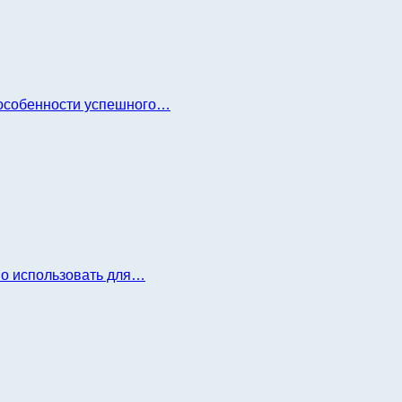
и особенности успешного…
но использовать для…