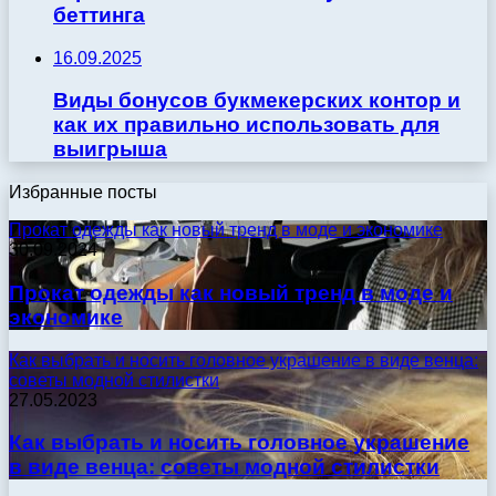
беттинга
16.09.2025
Виды бонусов букмекерских контор и
как их правильно использовать для
выигрыша
Избранные посты
Прокат одежды как новый тренд в моде и экономике
30.09.2024
Прокат одежды как новый тренд в моде и
экономике
Как выбрать и носить головное украшение в виде венца:
советы модной стилистки
27.05.2023
Как выбрать и носить головное украшение
в виде венца: советы модной стилистки