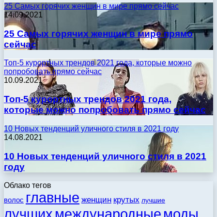
25 Самых горячих женщин в мире прямо сейчас
14.09.2021
25 Самых горячих женщин в мире прямо
сейчас
Топ-5 курортных трендов 2021 года, которые можно
попробовать прямо сейчас
10.09.2021
Топ-5 курортных трендов 2021 года,
которые можно попробовать прямо сейчас
10 Новых тенденций уличного стиля в 2021 году
14.08.2021
10 Новых тенденций уличного стиля в 2021
году
Облако тегов
главные
женщин
крутых
волос
лучшие
моды
лучших
международные