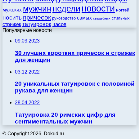
новости
недели
мужчин
мужских
ногтей
причесок
носить
самых
стильных
руководство
свадебных
татуировок
стрижек
часов
Популярные новости
09.03.2023
30 лучших коротких причесок и стрижек
для женщин
03.12.2022
20 уникальных татуировок с половиной
рукава для женщин
28.04.2022
Татуировка 20 римских цифр для
сентиментальных мужчин
© Copyright 2026, Dokud.ru