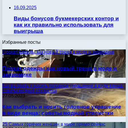
16.09.2025
Виды бонусов букмекерских контор и
как их правильно использовать для
выигрыша
Избранные посты
Прокат одежды как новый тренд в моде и экономике
30.09.2024
Прокат одежды как новый тренд в моде и
экономике
Как выбрать и носить головное украшение в виде венца:
советы модной стилистки
27.05.2023
Как выбрать и носить головное украшение
в виде венца: советы модной стилистки
25 Самых горячих женщин в мире прямо сейчас