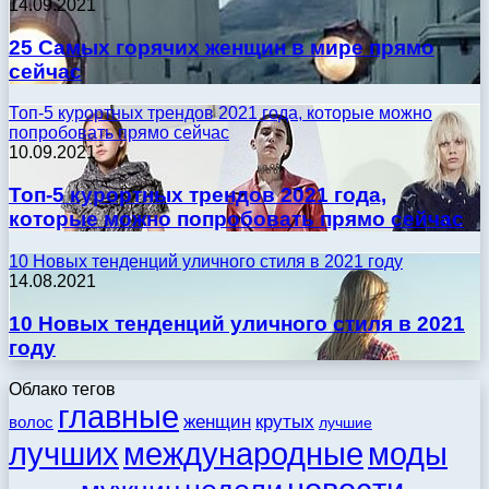
14.09.2021
25 Самых горячих женщин в мире прямо
сейчас
Топ-5 курортных трендов 2021 года, которые можно
попробовать прямо сейчас
10.09.2021
Топ-5 курортных трендов 2021 года,
которые можно попробовать прямо сейчас
10 Новых тенденций уличного стиля в 2021 году
14.08.2021
10 Новых тенденций уличного стиля в 2021
году
Облако тегов
главные
женщин
крутых
волос
лучшие
моды
лучших
международные