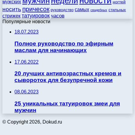
новости
недели
мужчин
мужских
ногтей
причесок
носить
самых
стильных
руководство
свадебных
татуировок
стрижек
часов
Популярные новости
18.07.2023
Полное руководство по эфирным
маслам для начинающих
17.06.2022
20 лучших антивозрастных кремов и
сывороток для безупречной кожи
08.06.2023
25 уникальных татуировок змеи для
мужчин
© Copyright 2026, Dokud.ru