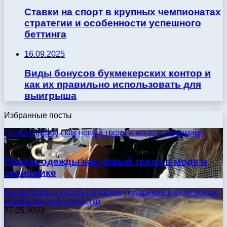
Ставки на спорт в крупных чемпионатах
стратегии и особенности успешного
беттинга
16.09.2025
Виды бонусов букмекерских контор и
как их правильно использовать для
выигрыша
Избранные посты
Прокат одежды как новый тренд в моде и экономике
30.09.2024
Прокат одежды как новый тренд в моде и
экономике
Как выбрать и носить головное украшение в виде венца:
советы модной стилистки
27.05.2023