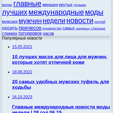
главные
женщин
крутых
волос
лучшие
моды
лучших
международные
новости
недели
мужчин
мужских
ногтей
причесок
носить
самых
стильных
руководство
свадебных
татуировок
стрижек
часов
Популярные новости
15.05.2021
10 лучших масок для лица для мужчин,
которые хотят отличной кожи
18.08.2022
20 самых удобных мужских туфель для
ходьбы
16.10.2023
Главные международные новости моды
недели | 28 год.06.15