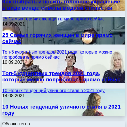
Как выбрать и носить головное украшение
в виде венца: советы модной стилистки
25 Самых горячих женщин в мире прямо сейчас
14.09.2021
25 Самых горячих женщин в мире прямо
сейчас
Топ-5 курортных трендов 2021 года, которые можно
попробовать прямо сейчас
10.09.2021
Топ-5 курортных трендов 2021 года,
которые можно попробовать прямо сейчас
10 Новых тенденций уличного стиля в 2021 году
14.08.2021
10 Новых тенденций уличного стиля в 2021
году
Облако тегов