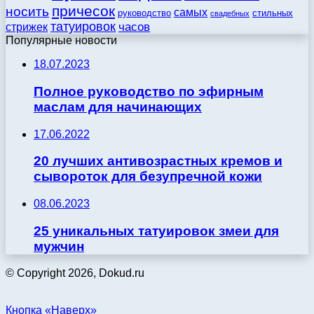
причесок
носить
самых
стильных
руководство
свадебных
татуировок
стрижек
часов
Популярные новости
18.07.2023
Полное руководство по эфирным
маслам для начинающих
17.06.2022
20 лучших антивозрастных кремов и
сывороток для безупречной кожи
08.06.2023
25 уникальных татуировок змеи для
мужчин
© Copyright 2026, Dokud.ru
Кнопка «Наверх»