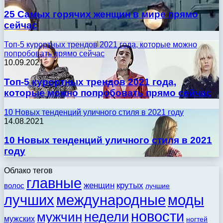
25 Самых горячих женщин в мире прямо
сейчас
Топ-5 курортных трендов 2021 года, которые можно
попробовать прямо сейчас
10.09.2021
Топ-5 курортных трендов 2021 года,
которые можно попробовать прямо сейчас
10 Новых тенденций уличного стиля в 2021 году
14.08.2021
10 Новых тенденций уличного стиля в 2021
году
Облако тегов
главные
женщин
крутых
волос
лучшие
моды
лучших
международные
новости
недели
мужчин
мужских
ногтей