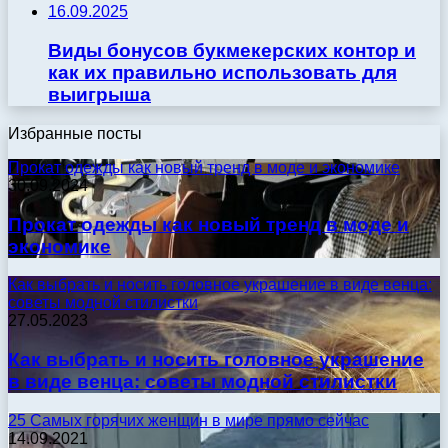
16.09.2025
Виды бонусов букмекерских контор и
как их правильно использовать для
выигрыша
Избранные посты
Прокат одежды как новый тренд в моде и экономике
30.09.2024
Прокат одежды как новый тренд в моде и
экономике
Как выбрать и носить головное украшение в виде венца:
советы модной стилистки
27.05.2023
Как выбрать и носить головное украшение
в виде венца: советы модной стилистки
25 Самых горячих женщин в мире прямо сейчас
14.09.2021