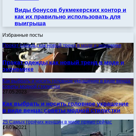
Виды бонусов букмекерских контор и
как их правильно использовать для
выигрыша
Избранные посты
Прокат одежды как новый тренд в моде и экономике
30.09.2024
Прокат одежды как новый тренд в моде и
экономике
Как выбрать и носить головное украшение в виде венца:
советы модной стилистки
27.05.2023
Как выбрать и носить головное украшение
в виде венца: советы модной стилистки
25 Самых горячих женщин в мире прямо сейчас
14.09.2021