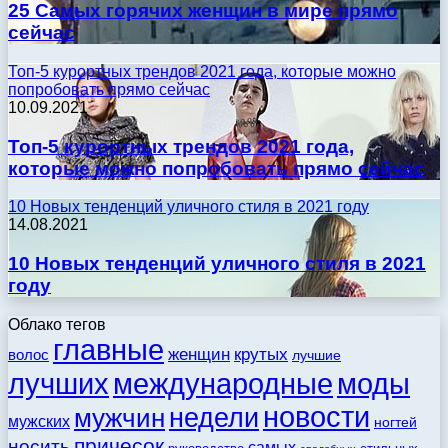
25 Самых горячих женщин в мире прямо
сейчас
Топ-5 курортных трендов 2021 года, которые можно
попробовать прямо сейчас
10.09.2021
Топ-5 курортных трендов 2021 года,
которые можно попробовать прямо сейчас
10 Новых тенденций уличного стиля в 2021 году
14.08.2021
10 Новых тенденций уличного стиля в 2021
году
Облако тегов
главные
женщин
крутых
волос
лучшие
моды
лучших
международные
новости
недели
мужчин
мужских
ногтей
причесок
носить
самых