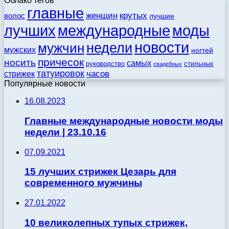
Облако тегов
главные
женщин
крутых
волос
лучшие
моды
лучших
международные
новости
недели
мужчин
мужских
ногтей
причесок
носить
самых
стильных
руководство
свадебных
татуировок
стрижек
часов
Популярные новости
16.08.2023
Главные международные новости моды
недели | 23.10.16
07.09.2021
15 лучших стрижек Цезарь для
современного мужчины
27.01.2022
10 великолепных тупых стрижек,