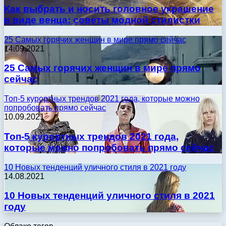
Как выбрать и носить головное украшение
в виде венца: советы модной стилистки
25 Самых горячих женщин в мире прямо сейчас
14.09.2021
25 Самых горячих женщин в мире прямо
сейчас
Топ-5 курортных трендов 2021 года, которые можно
попробовать прямо сейчас
10.09.2021
Топ-5 курортных трендов 2021 года,
которые можно попробовать прямо сейчас
10 Новых тенденций уличного стиля в 2021 году
14.08.2021
10 Новых тенденций уличного стиля в 2021
году