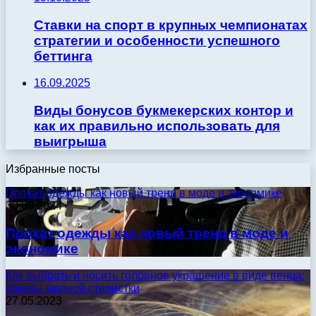
Ставки на спорт в крупных чемпионатах
стратегии и особенности успешного
беттинга
16.09.2025
Виды бонусов букмекерских контор и
как их правильно использовать для
выигрыша
Избранные посты
Прокат одежды как новый тренд в моде и экономике
30.09.2024
Прокат одежды как новый тренд в моде и
экономике
Как выбрать и носить головное украшение в виде венца:
советы модной стилистки
27.05.2023