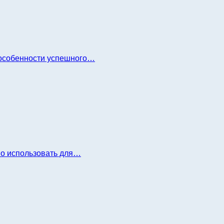
и особенности успешного…
но использовать для…