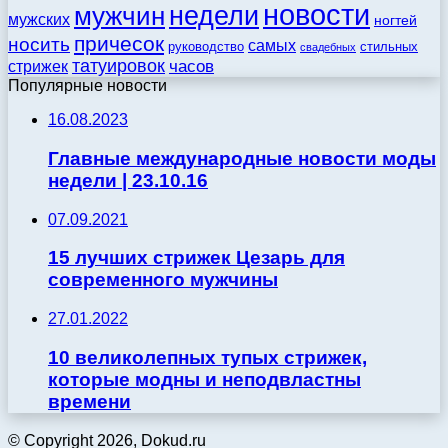
новости
недели
мужчин
мужских
ногтей
причесок
носить
самых
стильных
руководство
свадебных
татуировок
стрижек
часов
Популярные новости
16.08.2023
Главные международные новости моды
недели | 23.10.16
07.09.2021
15 лучших стрижек Цезарь для
современного мужчины
27.01.2022
10 великолепных тупых стрижек,
которые модны и неподвластны
времени
© Copyright 2026, Dokud.ru