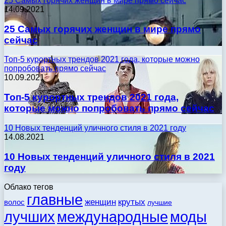
25 Самых горячих женщин в мире прямо сейчас
14.09.2021
25 Самых горячих женщин в мире прямо
сейчас
Топ-5 курортных трендов 2021 года, которые можно
попробовать прямо сейчас
10.09.2021
Топ-5 курортных трендов 2021 года,
которые можно попробовать прямо сейчас
10 Новых тенденций уличного стиля в 2021 году
14.08.2021
10 Новых тенденций уличного стиля в 2021
году
Облако тегов
главные
женщин
крутых
волос
лучшие
моды
лучших
международные