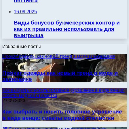
беттинга
16.09.2025
Виды бонусов букмекерских контор и
как их правильно использовать для
выигрыша
Избранные посты
Прокат одежды как новый тренд в моде и экономике
30.09.2024
Прокат одежды как новый тренд в моде и
экономике
Как выбрать и носить головное украшение в виде венца:
советы модной стилистки
27.05.2023
Как выбрать и носить головное украшение
в виде венца: советы модной стилистки