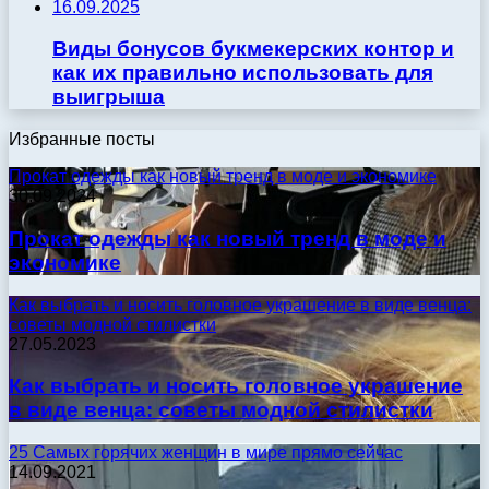
16.09.2025
Виды бонусов букмекерских контор и
как их правильно использовать для
выигрыша
Избранные посты
Прокат одежды как новый тренд в моде и экономике
30.09.2024
Прокат одежды как новый тренд в моде и
экономике
Как выбрать и носить головное украшение в виде венца:
советы модной стилистки
27.05.2023
Как выбрать и носить головное украшение
в виде венца: советы модной стилистки
25 Самых горячих женщин в мире прямо сейчас
14.09.2021