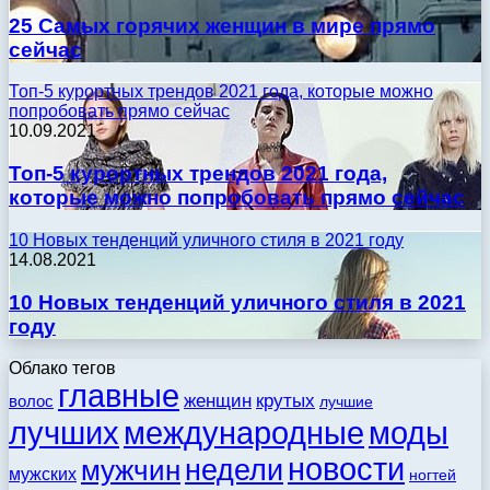
25 Самых горячих женщин в мире прямо
сейчас
Топ-5 курортных трендов 2021 года, которые можно
попробовать прямо сейчас
10.09.2021
Топ-5 курортных трендов 2021 года,
которые можно попробовать прямо сейчас
10 Новых тенденций уличного стиля в 2021 году
14.08.2021
10 Новых тенденций уличного стиля в 2021
году
Облако тегов
главные
женщин
крутых
волос
лучшие
моды
лучших
международные
новости
недели
мужчин
мужских
ногтей