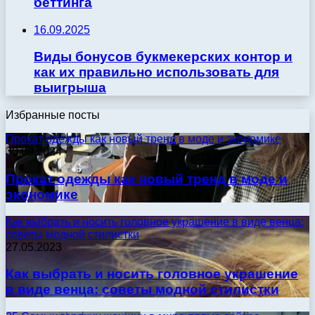
беттинга
16.09.2025
Виды бонусов букмекерских контор и
как их правильно использовать для
выигрыша
Избранные посты
Прокат одежды как новый тренд в моде и экономике
30.09.2024
Прокат одежды как новый тренд в моде и
экономике
Как выбрать и носить головное украшение в виде венца:
советы модной стилистки
27.05.2023
Как выбрать и носить головное украшение
в виде венца: советы модной стилистки