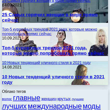
25 Самых горячих женщин в мире прямо сейчас
14.09.2021
25 Самых горячих женщин в мире прямо
сейчас
Топ-5 курортных трендов 2021 года, которые можно
попробовать прямо сейчас
10.09.2021
Топ-5 курортных трендов 2021 года,
которые можно попробовать прямо сейчас
10 Новых тенденций уличного стиля в 2021 году
14.08.2021
10 Новых тенденций уличного стиля в 2021
году
Облако тегов
главные
женщин
крутых
волос
лучшие
моды
лучших
международные