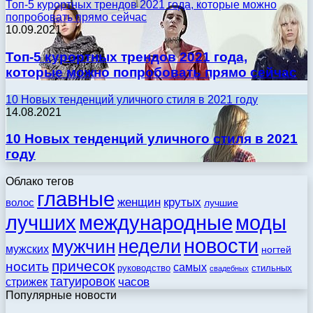
Топ-5 курортных трендов 2021 года, которые можно
попробовать прямо сейчас
10.09.2021
Топ-5 курортных трендов 2021 года,
которые можно попробовать прямо сейчас
10 Новых тенденций уличного стиля в 2021 году
14.08.2021
10 Новых тенденций уличного стиля в 2021
году
Облако тегов
главные
женщин
крутых
волос
лучшие
моды
лучших
международные
новости
недели
мужчин
мужских
ногтей
причесок
носить
самых
стильных
руководство
свадебных
татуировок
стрижек
часов
Популярные новости