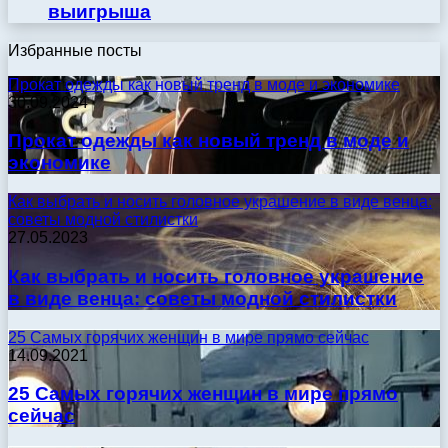
выигрыша
Избранные посты
Прокат одежды как новый тренд в моде и экономике
30.09.2024
Прокат одежды как новый тренд в моде и
экономике
Как выбрать и носить головное украшение в виде венца:
советы модной стилистки
27.05.2023
Как выбрать и носить головное украшение
в виде венца: советы модной стилистки
25 Самых горячих женщин в мире прямо сейчас
14.09.2021
25 Самых горячих женщин в мире прямо
сейчас