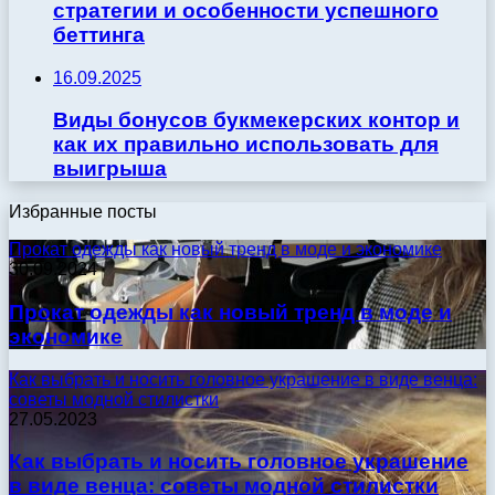
стратегии и особенности успешного
беттинга
16.09.2025
Виды бонусов букмекерских контор и
как их правильно использовать для
выигрыша
Избранные посты
Прокат одежды как новый тренд в моде и экономике
30.09.2024
Прокат одежды как новый тренд в моде и
экономике
Как выбрать и носить головное украшение в виде венца:
советы модной стилистки
27.05.2023
Как выбрать и носить головное украшение
в виде венца: советы модной стилистки