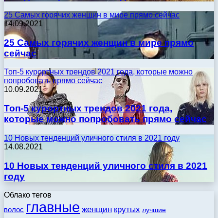
25 Самых горячих женщин в мире прямо сейчас
14.09.2021
25 Самых горячих женщин в мире прямо
сейчас
Топ-5 курортных трендов 2021 года, которые можно
попробовать прямо сейчас
10.09.2021
Топ-5 курортных трендов 2021 года,
которые можно попробовать прямо сейчас
10 Новых тенденций уличного стиля в 2021 году
14.08.2021
10 Новых тенденций уличного стиля в 2021
году
Облако тегов
главные
женщин
крутых
волос
лучшие