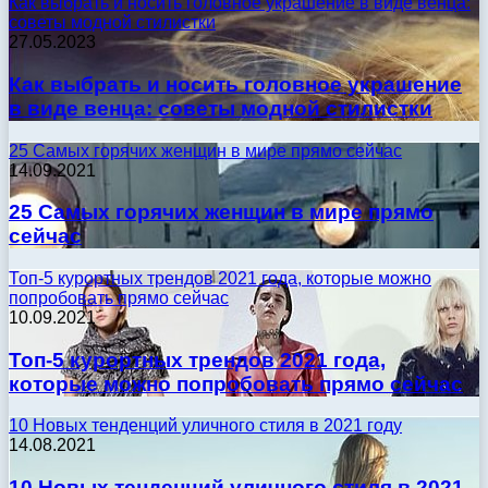
Как выбрать и носить головное украшение в виде венца:
советы модной стилистки
27.05.2023
Как выбрать и носить головное украшение
в виде венца: советы модной стилистки
25 Самых горячих женщин в мире прямо сейчас
14.09.2021
25 Самых горячих женщин в мире прямо
сейчас
Топ-5 курортных трендов 2021 года, которые можно
попробовать прямо сейчас
10.09.2021
Топ-5 курортных трендов 2021 года,
которые можно попробовать прямо сейчас
10 Новых тенденций уличного стиля в 2021 году
14.08.2021
10 Новых тенденций уличного стиля в 2021