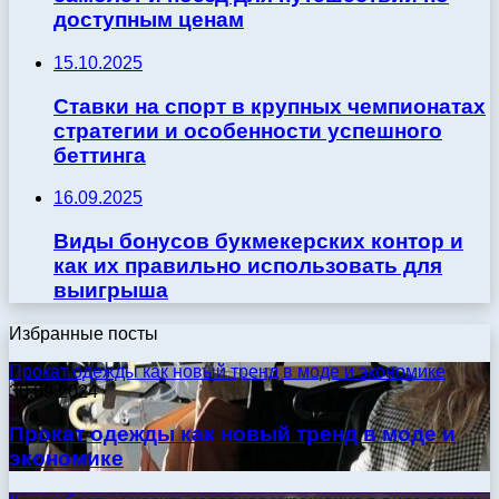
доступным ценам
15.10.2025
Ставки на спорт в крупных чемпионатах
стратегии и особенности успешного
беттинга
16.09.2025
Виды бонусов букмекерских контор и
как их правильно использовать для
выигрыша
Избранные посты
Прокат одежды как новый тренд в моде и экономике
30.09.2024
Прокат одежды как новый тренд в моде и
экономике