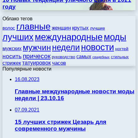
году
Облако тегов
главные
женщин
крутых
волос
лучшие
моды
лучших
международные
новости
недели
мужчин
мужских
ногтей
причесок
носить
самых
стильных
руководство
свадебных
татуировок
стрижек
часов
Популярные новости
16.08.2023
Главные международные новости моды
недели | 23.10.16
07.09.2021
15 лучших стрижек Цезарь для
современного мужчины